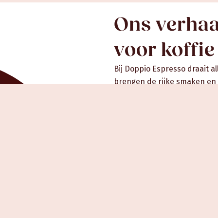
Ons verhaa
voor koffie​
Bij Doppio Espresso draait 
brengen de rijke smaken en c
zorgvuldig geselecteerde ko
omgeving. Met aandacht voor
alledaagse momenten iets bi
Ontdek meer over onze visie 
Ons verhaal