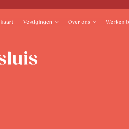
kaart
Vestigingen
Over ons
Werken b
luis