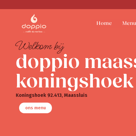
Ga
naar
de
Home
Menu
inhoud
Welkom bij
doppio maass
koningshoek
Koningshoek 92.413, Maassluis
ons menu