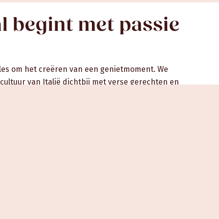
l begint met passie
alles om het creëren van een genietmoment. We
ultuur van Italië dichtbij met verse gerechten en
ffie, geserveerd in een warme en uitnodigende
 rust, gastvrijheid en ambacht maken we van
jzonders.
en het verhaal dat ons elke dag inspireert.